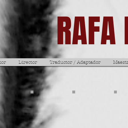
RAFA
tor
Director
Traductor / Adaptador
Maest